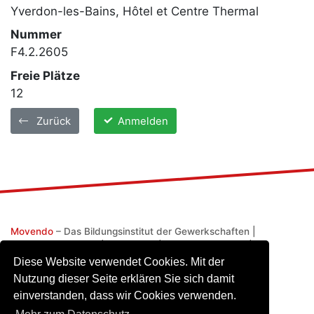
Yverdon-les-Bains, Hôtel et Centre Thermal
Nummer
F4.2.2605
Freie Plätze
12
Zurück
Anmelden
Movendo
– Das Bildungsinstitut der Gewerkschaften |
Monbijoustrasse 61
|
3007 Bern
|
+41 58 218 00 00
|
info@movendo.ch
Diese Website verwendet Cookies. Mit der
Nutzung dieser Seite erklären Sie sich damit
einverstanden, dass wir Cookies verwenden.